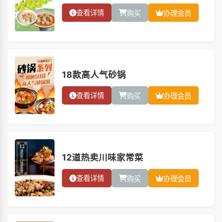
查看详情
购买
办理会员
18款高人气砂锅
查看详情
购买
办理会员
12道热卖川味家常菜
查看详情
购买
办理会员