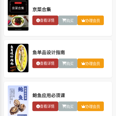
京菜合集
查看详情
购买
办理会员
鱼单品设计指南
查看详情
购买
办理会员
鲍鱼应用必须课
查看详情
购买
办理会员